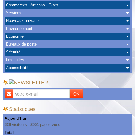
Albums
Commerces - Artisans - Gîtes
Services
Nous Contacter
Nouveaux arrivants
Environnement
Economie
Bureaux de poste
Sécurité
Les cultes
Accessibilité
OK
Statistiques
Aujourd'hui
328
visiteurs -
2051
pages vues
Total