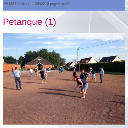
554484
visiteurs -
2432210
pages vues
Petanque (1)