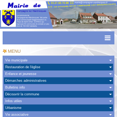
Accueil
MENU
Actualités
Vie municipale
Restauration de l'église
Facebook
Enfance et jeunesse
CAPSO
Démarches administratives
Bulletins info
Urbanisme
Découvrir la commune
Transports
Infos utiles
Urbanisme
Agenda
Vie associative