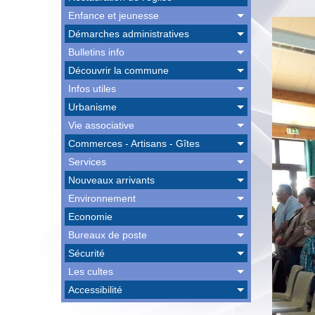
Enfance et jeunesse
Démarches administratives
Bulletins info
Découvrir la commune
Infos utiles
Urbanisme
Vie associative
Commerces - Artisans - Gîtes
Services
Nouveaux arrivants
Environnement
Economie
Bureaux de poste
Sécurité
Les cultes
Accessibilité