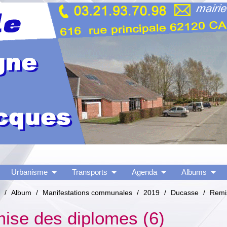
Urbanisme
Transports
Agenda
Albums
/
Album
/
Manifestations communales
/
2019
/
Ducasse
/
Remi
ise des diplomes (6)