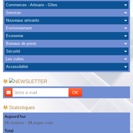
Albums
Commerces - Artisans - Gîtes
Services
Nous Contacter
Nouveaux arrivants
Environnement
Economie
Bureaux de poste
Sécurité
Les cultes
Accessibilité
OK
Statistiques
Aujourd'hui
14
visiteurs -
24
pages vues
Total