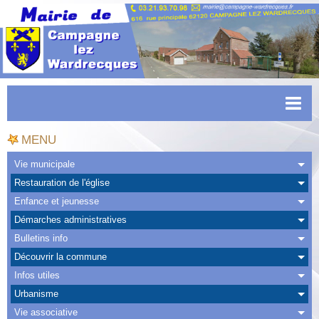
Accueil
MENU
Actualités
Vie municipale
Restauration de l'église
Facebook
Enfance et jeunesse
CAPSO
Démarches administratives
Bulletins info
Urbanisme
Découvrir la commune
Transports
Infos utiles
Urbanisme
Agenda
Vie associative