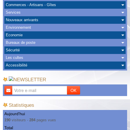
Albums
Commerces - Artisans - Gîtes
Services
Nous Contacter
Nouveaux arrivants
Environnement
Economie
Bureaux de poste
Sécurité
Les cultes
Accessibilité
OK
Statistiques
Aujourd'hui
190
visiteurs -
284
pages vues
Total