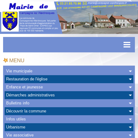
Accueil
MENU
Actualités
Vie municipale
Restauration de l'église
Facebook
Enfance et jeunesse
CAPSO
Démarches administratives
Bulletins info
Urbanisme
Découvrir la commune
Transports
Infos utiles
Urbanisme
Agenda
Vie associative