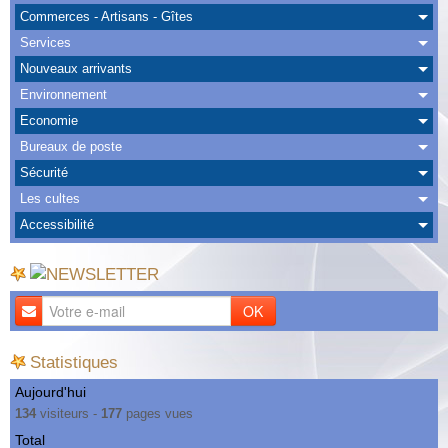
Albums
Commerces - Artisans - Gîtes
Services
Nous Contacter
Nouveaux arrivants
Environnement
Economie
Bureaux de poste
Sécurité
Les cultes
Accessibilité
OK
Statistiques
Aujourd'hui
134
visiteurs -
177
pages vues
Total