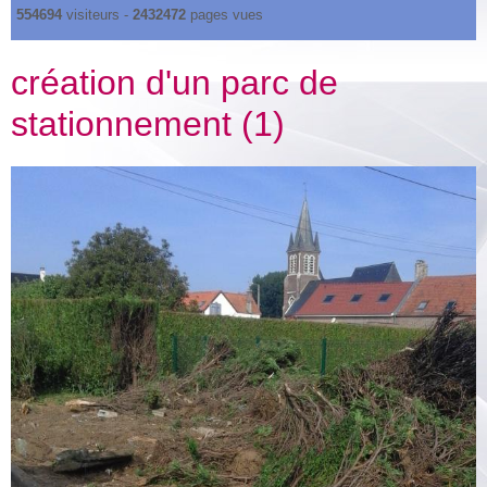
554694
visiteurs -
2432472
pages vues
création d'un parc de
stationnement (1)