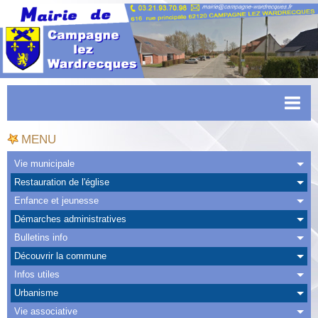
Accueil
MENU
Actualités
Vie municipale
Restauration de l'église
Facebook
Enfance et jeunesse
CAPSO
Démarches administratives
Bulletins info
Urbanisme
Découvrir la commune
Transports
Infos utiles
Urbanisme
Agenda
Vie associative