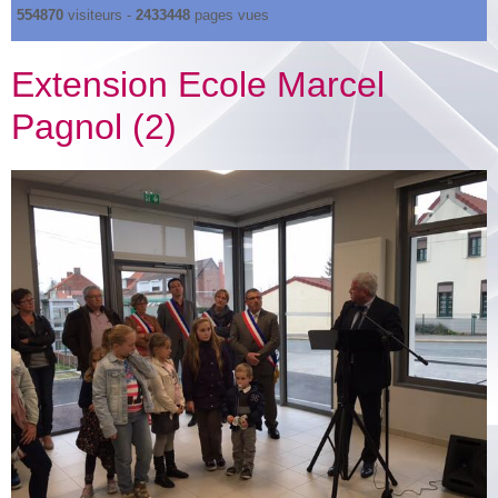
554870
visiteurs -
2433448
pages vues
Extension Ecole Marcel
Pagnol (2)