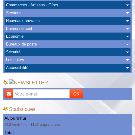
Albums
Commerces - Artisans - Gîtes
Services
Nous Contacter
Nouveaux arrivants
Environnement
Economie
Bureaux de poste
Sécurité
Les cultes
Accessibilité
OK
Statistiques
Aujourd'hui
310
visiteurs -
1153
pages vues
Total