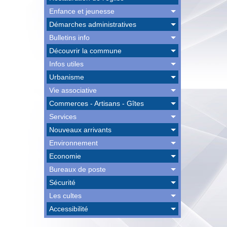
Enfance et jeunesse
Démarches administratives
Bulletins info
Découvrir la commune
Infos utiles
Urbanisme
Vie associative
Commerces - Artisans - Gîtes
Services
Nouveaux arrivants
Environnement
Economie
Bureaux de poste
Sécurité
Les cultes
Accessibilité