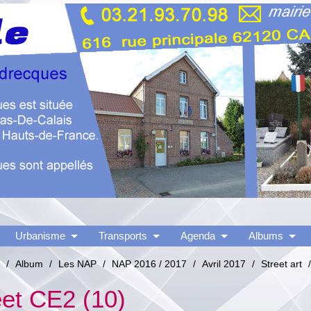
Urbanisme
Transports
Agenda
Albums
/
Album
/
Les NAP
/
NAP 2016 / 2017
/
Avril 2017
/
Street art
/
eet CE2 (10)