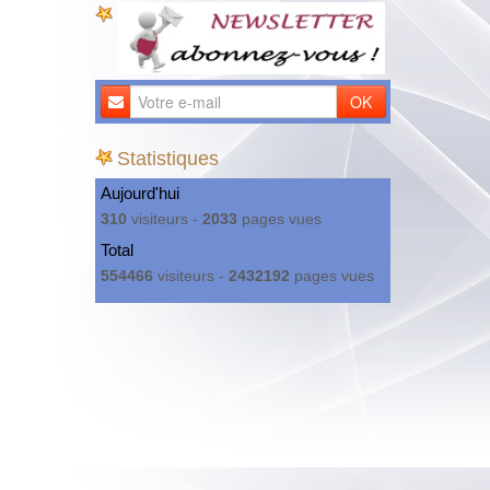
OK
Statistiques
Aujourd'hui
310
visiteurs -
2033
pages vues
Total
554466
visiteurs -
2432192
pages vues