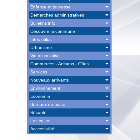
Enfance et jeunesse
Démarches administratives
Bulletins info
Découvrir la commune
Infos utiles
Urbanisme
Vie associative
Commerces - Artisans - Gîtes
Services
Nouveaux arrivants
Environnement
Economie
Bureaux de poste
Sécurité
Les cultes
Accessibilité