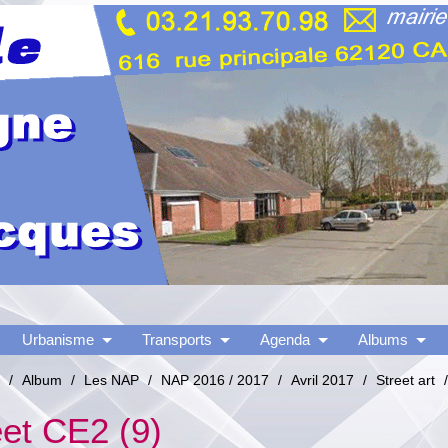
Urbanisme
Transports
Agenda
Albums
/
Album
/
Les NAP
/
NAP 2016 / 2017
/
Avril 2017
/
Street art
/
eet CE2 (9)