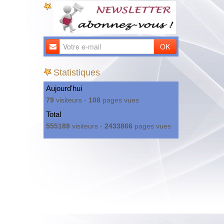
OK
Statistiques
Aujourd'hui
79
visiteurs -
108
pages vues
Total
555189
visiteurs -
2433866
pages vues