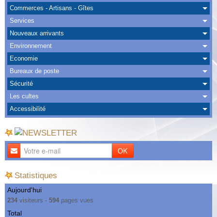
Albums
Commerces - Artisans - Gîtes
Services
Nous Contacter
Nouveaux arrivants
Environnement
Economie
Bureaux de poste
Sécurité
Les cultes
Accessibilité
OK
Statistiques
Aujourd'hui
234
visiteurs -
594
pages vues
Total