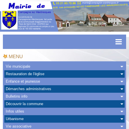
Accueil
MENU
Actualités
Vie municipale
Restauration de l'église
Facebook
Enfance et jeunesse
CAPSO
Démarches administratives
Bulletins info
Urbanisme
Découvrir la commune
Transports
Infos utiles
Urbanisme
Agenda
Vie associative