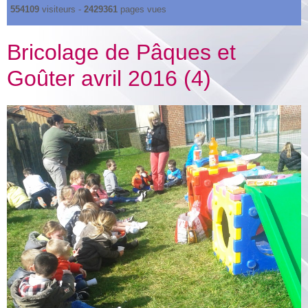
554109
visiteurs -
2429361
pages vues
Bricolage de Pâques et
Goûter avril 2016 (4)