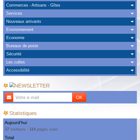
Albums
Commerces - Artisans - Gîtes
Services
Nous Contacter
Nouveaux arrivants
Environnement
Economie
Bureaux de poste
Sécurité
Les cultes
Accessibilité
OK
Statistiques
Aujourd'hui
37
visiteurs -
114
pages vues
Total