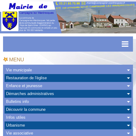
Accueil
MENU
Actualités
Vie municipale
Restauration de l'église
Facebook
Enfance et jeunesse
CAPSO
Démarches administratives
Bulletins info
Urbanisme
Découvrir la commune
Transports
Infos utiles
Urbanisme
Agenda
Vie associative