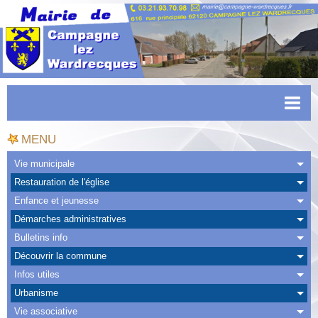
Accueil
MENU
Actualités
Vie municipale
Restauration de l'église
Facebook
Enfance et jeunesse
CAPSO
Démarches administratives
Bulletins info
Urbanisme
Découvrir la commune
Transports
Infos utiles
Urbanisme
Agenda
Vie associative