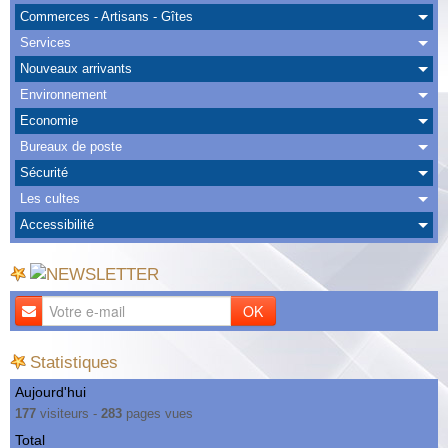
Albums
Commerces - Artisans - Gîtes
Services
Nous Contacter
Nouveaux arrivants
Environnement
Economie
Bureaux de poste
Sécurité
Les cultes
Accessibilité
OK
Statistiques
Aujourd'hui
177
visiteurs -
283
pages vues
Total