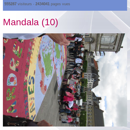
555287
visiteurs -
2434041
pages vues
Mandala (10)