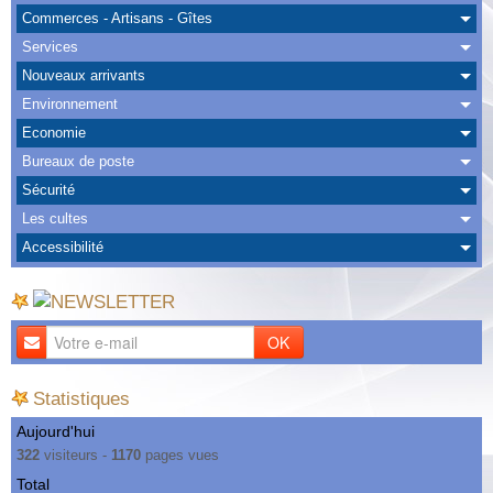
Albums
Commerces - Artisans - Gîtes
Services
Nous Contacter
Nouveaux arrivants
Environnement
Economie
Bureaux de poste
Sécurité
Les cultes
Accessibilité
OK
Statistiques
Aujourd'hui
322
visiteurs -
1170
pages vues
Total