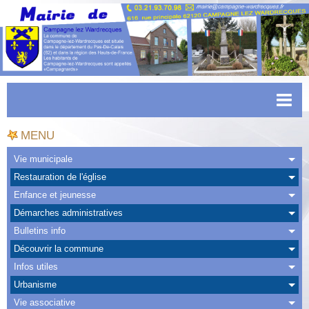
Accueil
MENU
Actualités
Vie municipale
Restauration de l'église
Facebook
Enfance et jeunesse
CAPSO
Démarches administratives
Bulletins info
Urbanisme
Découvrir la commune
Transports
Infos utiles
Urbanisme
Agenda
Vie associative