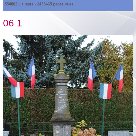
554882
visiteurs -
2433465
pages vues
06 1