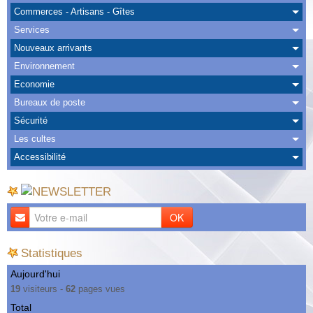
Albums
Commerces - Artisans - Gîtes
Services
Nous Contacter
Nouveaux arrivants
Environnement
Economie
Bureaux de poste
Sécurité
Les cultes
Accessibilité
OK
Statistiques
Aujourd'hui
19
visiteurs -
62
pages vues
Total