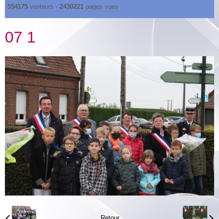
554175
visiteurs -
2430221
pages vues
07 1
Retour