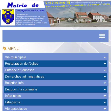
Accueil
MENU
Actualités
Vie municipale
Restauration de l'église
Facebook
Enfance et jeunesse
CAPSO
Démarches administratives
Bulletins info
Urbanisme
Découvrir la commune
Transports
Infos utiles
Urbanisme
Agenda
Vie associative